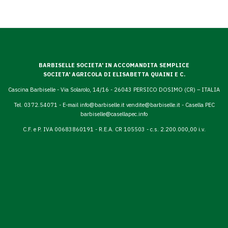
BARBISELLE SOCIETA' IN ACCOMANDITA SEMPLICE
SOCIETA' AGRICOLA DI ELISABETTA QUAINI E C.
Cascina Barbiselle - Via Solarolo, 14/16 - 26043 PERSICO DOSIMO (CR) – ITALIA
Tel. 0372.54071 - E-mail
info@barbiselle.it
vendite@barbiselle.it
- Casella PEC
barbiselle@casellapec.info
C.F. e P. IVA 00683860191 - R.E.A. CR 105503 - c.s. 2.200.000,00 i.v.