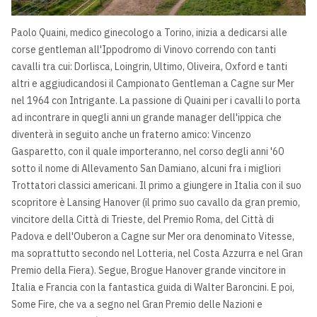
Paolo Quaini, medico ginecologo a Torino, inizia a dedicarsi alle
corse gentleman all'Ippodromo di Vinovo correndo con tanti
cavalli tra cui: Dorlisca, Loingrin, Ultimo, Oliveira, Oxford e tanti
altri e aggiudicandosi il Campionato Gentleman a Cagne sur Mer
nel 1964 con Intrigante. La passione di Quaini per i cavalli lo porta
ad incontrare in quegli anni un grande manager dell'ippica che
diventerà in seguito anche un fraterno amico: Vincenzo
Gasparetto, con il quale importeranno, nel corso degli anni '60
sotto il nome di Allevamento San Damiano, alcuni fra i migliori
Trottatori classici americani. Il primo a giungere in Italia con il suo
scopritore è Lansing Hanover (il primo suo cavallo da gran premio,
vincitore della Città di Trieste, del Premio Roma, del Città di
Padova e dell'Ouberon a Cagne sur Mer ora denominato Vitesse,
ma soprattutto secondo nel Lotteria, nel Costa Azzurra e nel Gran
Premio della Fiera). Segue, Brogue Hanover grande vincitore in
Italia e Francia con la fantastica guida di Walter Baroncini. E poi,
Some Fire, che va a segno nel Gran Premio delle Nazioni e