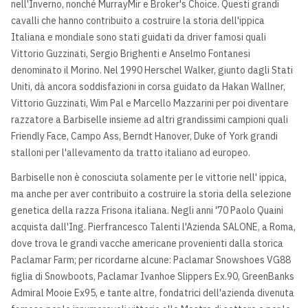
nell'Inverno, nonché MurrayMir e Broker's Choice. Questi grandi
cavalli che hanno contribuito a costruire la storia dell'ippica
Italiana e mondiale sono stati guidati da driver famosi quali
Vittorio Guzzinati, Sergio Brighenti e Anselmo Fontanesi
denominato il Morino. Nel 1990 Herschel Walker, giunto dagli Stati
Uniti, dà ancora soddisfazioni in corsa guidato da Hakan Wallner,
Vittorio Guzzinati, Wim Pal e Marcello Mazzarini per poi diventare
razzatore a Barbiselle insieme ad altri grandissimi campioni quali
Friendly Face, Campo Ass, Berndt Hanover, Duke of York grandi
stalloni per l'allevamento da tratto italiano ad europeo.
Barbiselle non è conosciuta solamente per le vittorie nell' ippica,
ma anche per aver contribuito a costruire la storia della selezione
genetica della razza Frisona italiana. Negli anni '70 Paolo Quaini
acquista dall'Ing. Pierfrancesco Talenti l'Azienda SALONE, a Roma,
dove trova le grandi vacche americane provenienti dalla storica
Paclamar Farm; per ricordarne alcune: Paclamar Snowshoes VG88
figlia di Snowboots, Paclamar Ivanhoe Slippers Ex.90, GreenBanks
Admiral Mooie Ex95, e tante altre, fondatrici dell'azienda divenuta