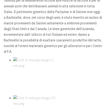
famosa per le innumerevoli vittorie alle Mostre di settore e per le
annuali aste che distribuivano animali in alta selezione in tutta
Italia. Il patrimonio genetico della Paclamar e di Salone vive oggi
a Barbiselle, dove, nel corso degli anni, è stato inserito un nucleo di
manze provenienti da Salone unitamente a embrioni provenienti
dagli Stati Uniti e dal Canada. Le linee genetiche dell'azienda,
incrementate dall' utilizzo di tori Italiani ed esteri, danno a
Barbiselle la possibilità di esaltare i parametri produttivi del latte,
nonchè di fornire materiale genetico per gli allevatori e per i Centri
di F.A.