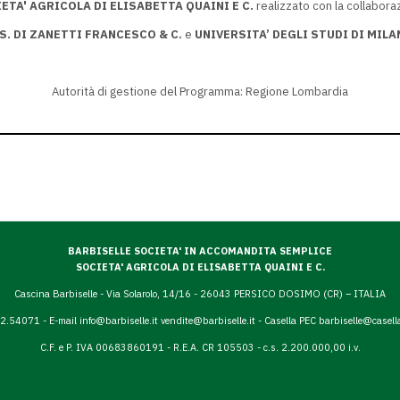
IETA' AGRICOLA DI ELISABETTA QUAINI E C.
realizzato con la collabora
.S. DI ZANETTI FRANCESCO & C.
e
UNIVERSITA’ DEGLI STUDI DI MILA
Autorità di gestione del Programma: Regione Lombardia
BARBISELLE SOCIETA' IN ACCOMANDITA SEMPLICE
SOCIETA' AGRICOLA DI ELISABETTA QUAINI E C.
Cascina Barbiselle - Via Solarolo, 14/16 - 26043 PERSICO DOSIMO (CR) – ITALIA
72.54071 - E-mail
info@barbiselle.it
vendite@barbiselle.it
- Casella PEC
barbiselle@casell
C.F. e P. IVA 00683860191 - R.E.A. CR 105503 - c.s. 2.200.000,00 i.v.